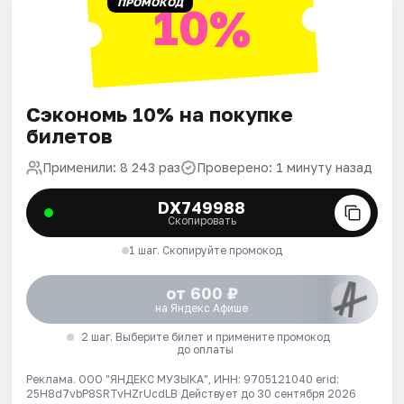
ПРОМОКОД
10%
Сэкономь 10% на покупке
билетов
Применили: 8 243 раз
Проверено: 1 минуту назад
DX749988
Скопировать
1 шаг. Скопируйте промокод
от 600 ₽
на Яндекс Афише
2 шаг. Выберите билет и примените промокод
до оплаты
Реклама. ООО "ЯНДЕКС МУЗЫКА", ИНН: 9705121040 erid:
25H8d7vbP8SRTvHZrUcdLB
Действует до 30 сентября 2026