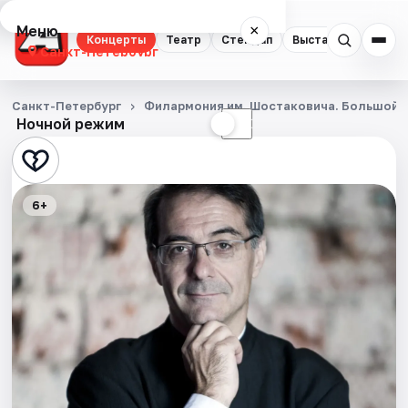
Меню
×
Концерты
Театр
Стендап
Выставки
Квест
Санкт-Петербург
Концерты
Санкт-Петербург
Филармония им. Шостаковича. Большой 
Ночной режим
☀
☾
Театр
Стендап
6+
Выставки
Квесты
Экскурсии
Спорт
События