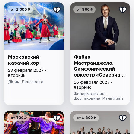
от 2 000 ₽
от 800 ₽
Московский
Фабио
казачий хор
Мастранджело.
Симфонический
23 февраля 2027 •
оркестр «Северная
вторник
симфония»
ДК им. Ленсовета
16 февраля 2027 •
вторник
Филармония им.
Шостаковича. Малый зал
от 700 ₽
от 1 800 ₽