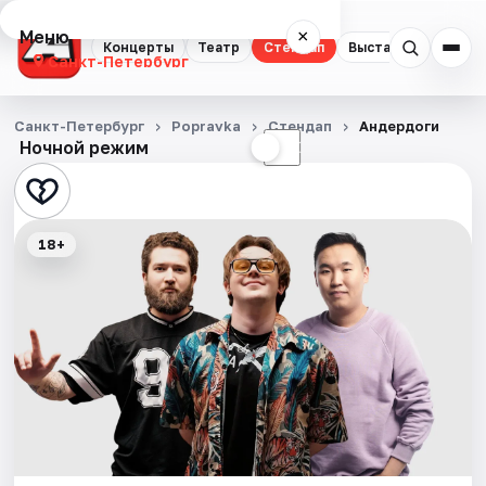
Меню
×
Концерты
Театр
Стендап
Выставки
Квест
Санкт-Петербург
Концерты
Санкт-Петербург
Popravka
Стендап
Андердоги
Ночной режим
☀
☾
Театр
Стендап
18+
Выставки
Квесты
Экскурсии
Спорт
События