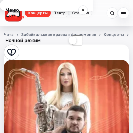
Меню
×
Концерты
Театр
Стендап
Чита
Концерты
Чита
Забайкальская краевая филармония
Концерты
Ночной режим
☀
☾
Театр
Стендап
События
Города
Площадки
Артисты