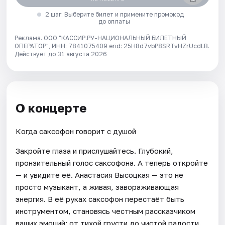
2 шаг. Выберите билет и примените промокод
до оплаты
Реклама. ООО "КАССИР.РУ-НАЦИОНАЛЬНЫЙ БИЛЕТНЫЙ
ОПЕРАТОР", ИНН: 7841075409 erid: 25H8d7vbP8SRTvHZrUcdLB.
Действует до 31 августа 2026
О концерте
Когда саксофон говорит с душой
Закройте глаза и прислушайтесь. Глубокий,
пронзительный голос саксофона. А теперь откройте
— и увидите её. Анастасия Высоцкая — это не
просто музыкант, а живая, завораживающая
энергия. В её руках саксофон перестаёт быть
инструментом, становясь честным рассказчиком
ваших эмоций: от тихой грусти до чистой радости.