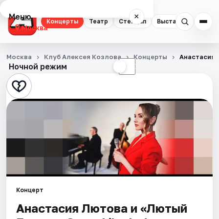
Меню
×
Концерты
Театр
Стендап
Выставки
Квест
Москва
Концерты
Москва
Клуб Алексея Козлова
Концерты
Анастасия 
Ночной режим
☀
☾
Театр
Стендап
Выставки
Квесты
Экскурсии
Спорт
Концерт
Анастасия Лютова и «Лютый
События