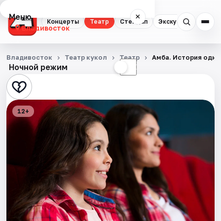
Меню
×
Концерты
Театр
Стендап
Экскурсии
Спор
Владивосток
Концерты
Владивосток
Театр кукол
Театр
Амба. История одно
Ночной режим
☀
☾
Театр
Стендап
12+
Экскурсии
Спорт
События
Города