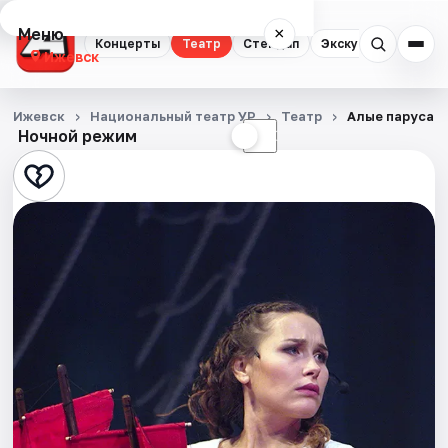
Меню
×
Концерты
Театр
Стендап
Экскурсии
Спор
Ижевск
Концерты
Ижевск
Национальный театр УР
Театр
Алые паруса
Ночной режим
☀
☾
Театр
Стендап
Экскурсии
Спорт
События
Города