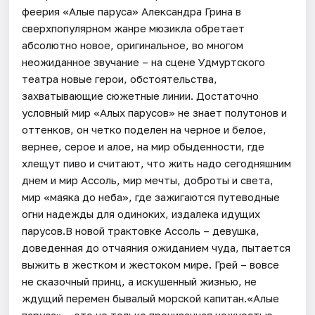
феерия «Алые паруса» Александра Грина в
сверхпопулярном жанре мюзикла обретает
абсолютно новое, оригинальное, во многом
неожиданное звучание – на сцене Удмуртского
театра новые герои, обстоятельства,
захватывающие сюжетные линии. Достаточно
условный мир «Алых парусов» не знает полутонов и
оттенков, он четко поделен на черное и белое,
вернее, серое и алое, на мир обыденности, где
хлещут пиво и считают, что жить надо сегодняшним
днем и мир Ассоль, мир мечты, доброты и света,
мир «маяка до неба», где зажигаются путеводные
огни надежды для одиноких, издалека идущих
парусов.В новой трактовке Ассоль – девушка,
доведенная до отчаяния ожиданием чуда, пытается
выжить в жестком и жестоком мире. Грей – вовсе
не сказочный принц, а искушенный жизнью, не
ждущий перемен бывалый морской капитан.«Алые