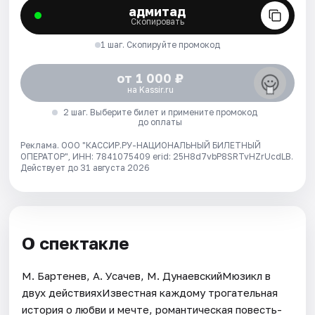
адмитад
Скопировать
1 шаг. Скопируйте промокод
от 1 000 ₽
на Kassir.ru
2 шаг. Выберите билет и примените промокод
до оплаты
Реклама. ООО "КАССИР.РУ-НАЦИОНАЛЬНЫЙ БИЛЕТНЫЙ
ОПЕРАТОР", ИНН: 7841075409 erid: 25H8d7vbP8SRTvHZrUcdLB.
Действует до 31 августа 2026
О спектакле
М. Бартенев, А. Усачев, М. ДунаевскийМюзикл в
двух действияхИзвестная каждому трогательная
история о любви и мечте, романтическая повесть-