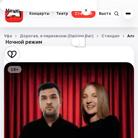
Меню
×
Концерты
Театр
Стендап
Выставки
Экску
Уфа
Концерты
Уфа
Дорогая, я перезвоню (Darling Bar)
Стендап
Аля 
Ночной режим
☀
☾
Театр
Стендап
18+
Выставки
Экскурсии
Спорт
События