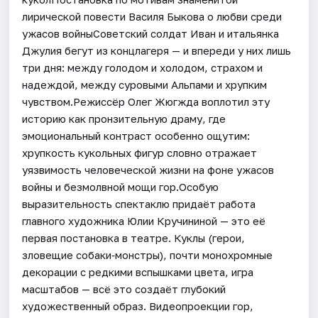
лирической повести Василя Быкова о любви среди
ужасов войныСоветский солдат Иван и итальянка
Джулия бегут из концлагеря — и впереди у них лишь
три дня: между голодом и холодом, страхом и
надеждой, между суровыми Альпами и хрупким
чувством.Режиссёр Олег Жюгжда воплотил эту
историю как пронзительную драму, где
эмоциональный контраст особенно ощутим:
хрупкость кукольных фигур словно отражает
уязвимость человеческой жизни на фоне ужасов
войны и безмолвной мощи гор.Особую
выразительность спектаклю придаёт работа
главного художника Юлии Кручининой — это её
первая постановка в театре. Куклы (герои,
зловещие собаки‑монстры), почти монохромные
декорации с редкими вспышками цвета, игра
масштабов — всё это создаёт глубокий
художественный образ. Видеопроекции гор,