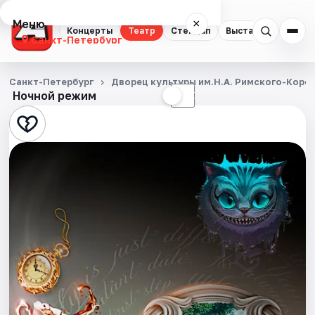
Меню
×
Концерты
Театр
Стендап
Выставки
Квест
Санкт-Петербург
Концерты
Санкт-Петербург
Дворец культуры им.Н.А. Римского-Корса
Ночной режим
☀
☾
Театр
Стендап
Выставки
Квесты
Экскурсии
Спорт
События