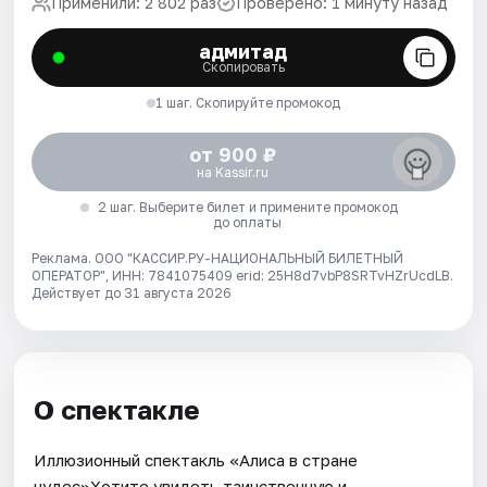
Применили: 2 802 раз
Проверено: 1 минуту назад
адмитад
Скопировать
1 шаг. Скопируйте промокод
от 900 ₽
на Kassir.ru
2 шаг. Выберите билет и примените промокод
до оплаты
Реклама. ООО "КАССИР.РУ-НАЦИОНАЛЬНЫЙ БИЛЕТНЫЙ
ОПЕРАТОР", ИНН: 7841075409 erid: 25H8d7vbP8SRTvHZrUcdLB.
Действует до 31 августа 2026
О спектакле
Иллюзионный спектакль «Алиса в стране
чудес»Хотите увидеть таинственную и