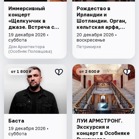
Иммерсивный
Рождество в
концерт
Ирландии и
«Щелкунчик в
Шотландии. Орган,
джазе. Встреча с
кельтская арфа,
Чайковским»
скрипка
19 декабря 2026 •
20 декабря 2026 •
суббота
воскресенье
Дом Архитектора
Петрикирхе
(Особняк Половцова)
от 1 800 ₽
от 2 600 ₽
Баста
ЛУИ АРМСТРОНГ.
Экскурсия и
19 декабря 2026 •
концерт в Особняке
суббота