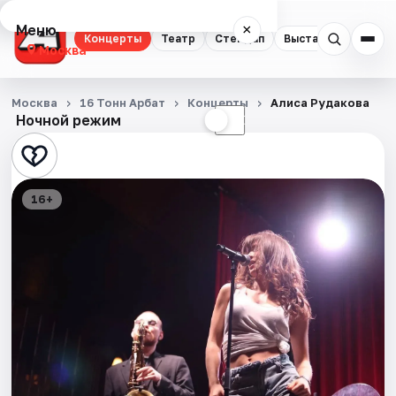
Меню
×
Концерты
Театр
Стендап
Выставки
Квест
Москва
Концерты
Москва
16 Тонн Арбат
Концерты
Алиса Рудакова
Ночной режим
☀
☾
Театр
Стендап
16+
Выставки
Квесты
Экскурсии
Спорт
События