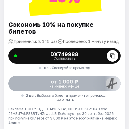
Сэкономь 10% на покупке
билетов
Применили: 8 145 раз
Проверено: 1 минуту назад
DX749988
Скопировать
1 шаг. Скопируйте промокод
от 1 000 ₽
на Яндекс Афише
2 шаг. Выберите билет и примените промокод
до оплаты
Реклама. ООО "ЯНДЕКС МУЗЫКА", ИНН: 9705121040 erid:
25H8d7vbP8SRTvHZrUcdLB
Действует до 30 сентября 2026
при покупке билетов от 3 000 ₽ на это мероприятие на Яндекс
Афише!