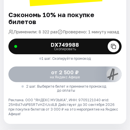
Сэкономь 10% на покупке
билетов
Применили: 8 322 раз
Проверено: 1 минуту назад
DX749988
Скопировать
1 шаг. Скопируйте промокод
от 2 500 ₽
на Яндекс Афише
2 шаг. Выберите билет и примените промокод
до оплаты
Реклама. ООО "ЯНДЕКС МУЗЫКА", ИНН: 9705121040 erid:
25H8d7vbP8SRTvHZrUcdLB
Действует до 30 сентября 2026
при покупке билетов от 3 000 ₽ на это мероприятие на Яндекс
Афише!