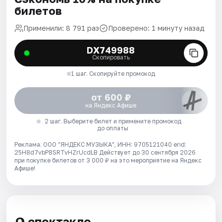
билетов
Применили: 8 791 раз
Проверено: 1 минуту назад
DX749988
Скопировать
1 шаг. Скопируйте промокод
от 600 ₽
на Яндекс Афише
2 шаг. Выберите билет и примените промокод
до оплаты
Реклама. ООО "ЯНДЕКС МУЗЫКА", ИНН: 9705121040 erid:
25H8d7vbP8SRTvHZrUcdLB
Действует до 30 сентября 2026
при покупке билетов от 3 000 ₽ на это мероприятие на Яндекс
Афише!
О спектакле