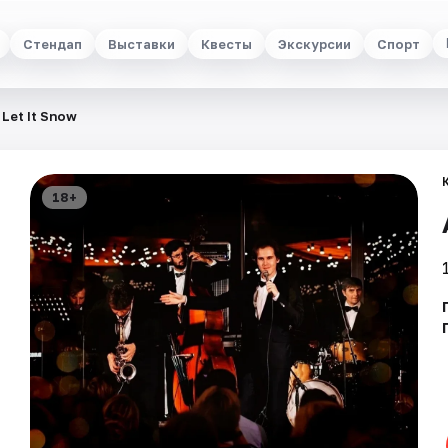
Стендап
Выставки
Квесты
Экскурсии
Спорт
 Let It Snow
18+