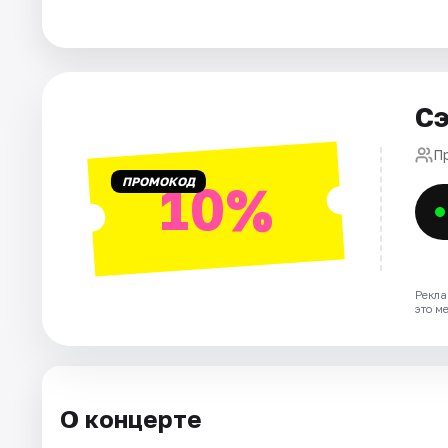
Города
Площадки
Сэ
Артисты
П
ПРОМОКОД
10%
Рейтинги
Рекла
это м
О концерте