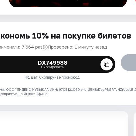
кономь 10% на покупке билетов
рименили: 7 664 раз
Проверено: 1 минуту назад
DX749988
Скопировать
1 шаг. Скопируйте промокод
ма. ООО "ЯНДЕКС МУЗЫКА", ИНН: 9705121040 erid: 25H8d7vbP8SRTvHZrUcdLB
ероприятие на Яндекс Афише!