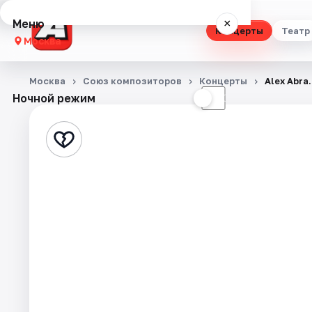
Меню
×
Концерты
Театр
Москва
Концерты
Москва
Союз композиторов
Концерты
Alex Abra.
Ночной режим
☀
☾
Театр
Стендап
Выставки
Квесты
Экскурсии
Спорт
События