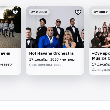
от 2 000 ₽
от 800 ₽
зачий
Hot Havana Orchestra
«Сумерки
Musica O
17 декабря 2026 • четверг
 четверг
17 декабр
Союз композиторов
Дом музык