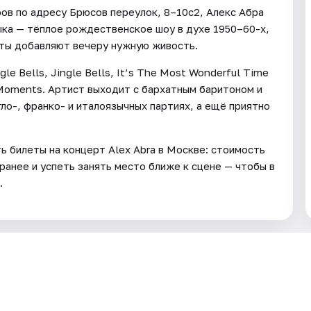
ов по адресу Брюсов переулок, 8–10с2, Алекс Абра
ыка — тёплое рождественское шоу в духе 1950–60-х,
нты добавляют вечеру нужную живость.
le Bells, Jingle Bells, It’s The Most Wonderful Time
c Moments. Артист выходит с бархатным баритоном и
ло-, франко- и италоязычных партиях, а ещё приятно
ть билеты на концерт Alex Abra в Москве: стоимость
ранее и успеть занять место ближе к сцене — чтобы в
.