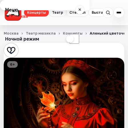
Меню
×
Концерты
Театр
Стендап
Выставки
Квест
Москва
Концерты
Москва
Театр мюзикла
Концерты
Аленький цветоче
Ночной режим
☀
☾
Театр
Стендап
6+
Выставки
Квесты
Экскурсии
Спорт
События