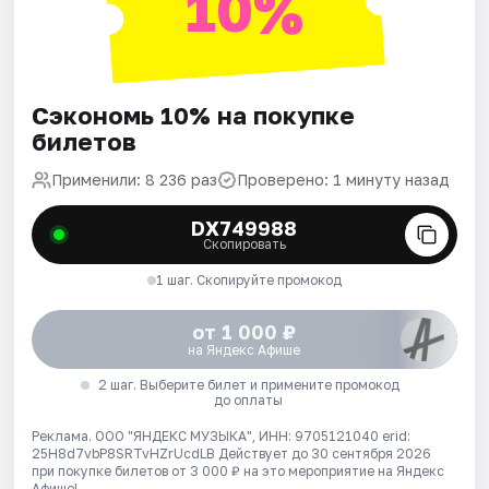
10%
Сэкономь 10% на покупке
билетов
Применили: 8 236 раз
Проверено: 1 минуту назад
DX749988
Скопировать
1 шаг. Скопируйте промокод
от 1 000 ₽
на Яндекс Афише
2 шаг. Выберите билет и примените промокод
до оплаты
Реклама. ООО "ЯНДЕКС МУЗЫКА", ИНН: 9705121040 erid:
25H8d7vbP8SRTvHZrUcdLB
Действует до 30 сентября 2026
при покупке билетов от 3 000 ₽ на это мероприятие на Яндекс
Афише!