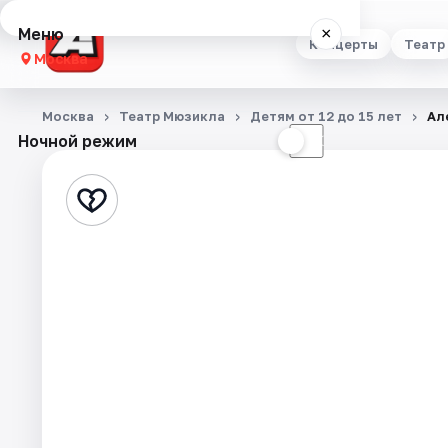
Меню
×
Концерты
Театр
Москва
Концерты
Москва
Театр Мюзикла
Детям от 12 до 15 лет
Ал
Ночной режим
☀
☾
Театр
Стендап
Выставки
Квесты
Экскурсии
Спорт
События