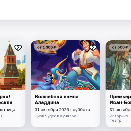
.
от 1 300 ₽
от 500 ₽
рка!
Волшебная лампа
Премьер
осква
Аладдина
Иван-Бо
пятница
31 октября 2026 • суббота
31 октябр
10
Цирк Чудес в Кунцево
Историко 
театр