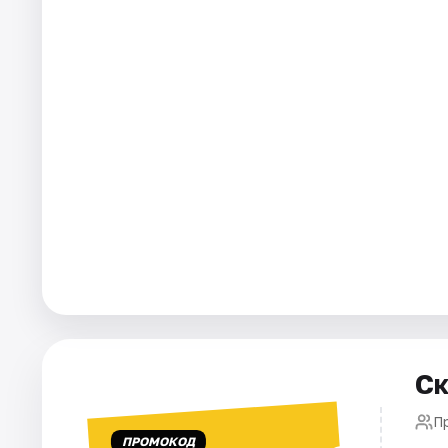
Города
Площадки
Артисты
Рейтинги
Ск
П
ПРОМОКОД