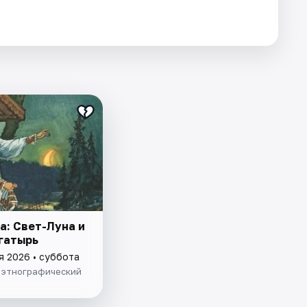
а: Свет-Луна и
гатырь
я 2026 • суббота
- этнографический