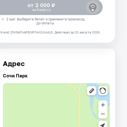
от 2 000 ₽
на Kassir.ru
2 шаг. Выберите билет и примените промокод
до оплаты
 erid: 25H8d7vbP8SRTvHZrUcdLB.
Действует до 31 августа 2026
Адрес
Сочи Парк