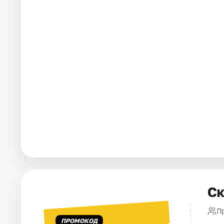
Города
Площадки
Артисты
Рейтинги
Ск
П
ПРОМОКОД