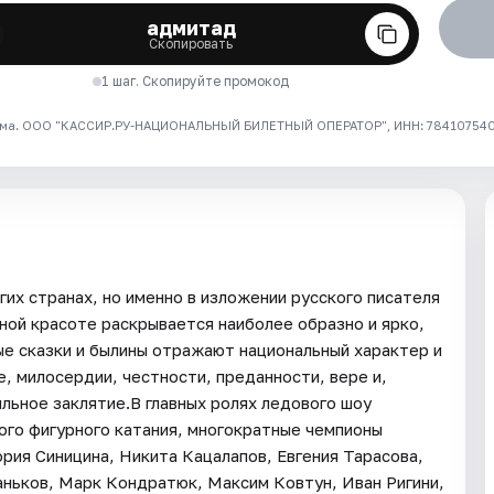
адмитад
Скопировать
1 шаг. Скопируйте промокод
ма. ООО "КАССИР.РУ-НАЦИОНАЛЬНЫЙ БИЛЕТНЫЙ ОПЕРАТОР", ИНН: 7841075409
их странах, но именно в изложении русского писателя
ной красоте раскрывается наиболее образно и ярко,
е сказки и былины отражают национальный характер и
, милосердии, честности, преданности, вере и,
льное заклятие.В главных ролях ледового шоу
ого фигурного катания, многократные чемпионы
ория Синицина, Никита Кацалапов, Евгения Тарасова,
ньков, Марк Кондратюк, Максим Ковтун, Иван Ригини,