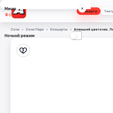
Меню
×
Концерты
Теат
Сочи
Концерты
Сочи
Сочи Парк
Концерты
Аленький цветочек. Л
Ночной режим
☀
☾
Театр
Стендап
Выставки
Квесты
Экскурсии
Спорт
События