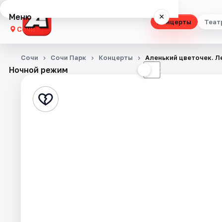
Меню
×
Концерты
Теат
Сочи
Концерты
Сочи
Сочи Парк
Концерты
Аленький цветочек. Л
Ночной режим
☀
☾
Театр
Стендап
Выставки
Квесты
Экскурсии
Спорт
События