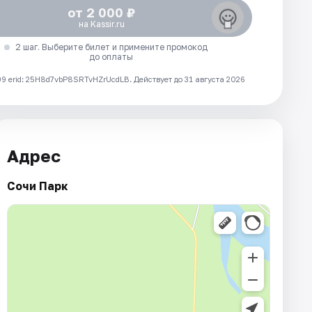
от 2 000 ₽
на Kassir.ru
2 шаг. Выберите билет и примените промокод
до оплаты
 erid: 25H8d7vbP8SRTvHZrUcdLB.
Действует до 31 августа 2026
Адрес
Сочи Парк