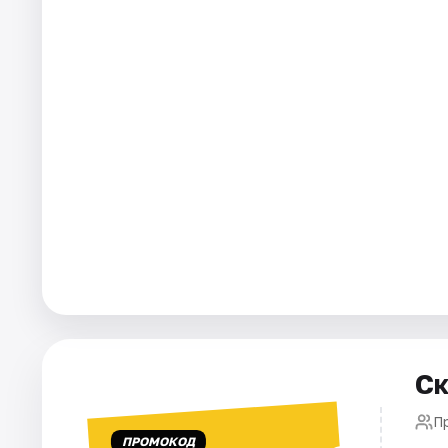
Города
Площадки
Артисты
Рейтинги
Ск
П
ПРОМОКОД