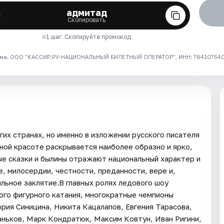
адмитад
Скопировать
1 шаг. Скопируйте промокод
ма. ООО "КАССИР.РУ-НАЦИОНАЛЬНЫЙ БИЛЕТНЫЙ ОПЕРАТОР", ИНН: 7841075409
их странах, но именно в изложении русского писателя
ной красоте раскрывается наиболее образно и ярко,
е сказки и былины отражают национальный характер и
, милосердии, честности, преданности, вере и,
льное заклятие.В главных ролях ледового шоу
ого фигурного катания, многократные чемпионы
ория Синицина, Никита Кацалапов, Евгения Тарасова,
ньков, Марк Кондратюк, Максим Ковтун, Иван Ригини,