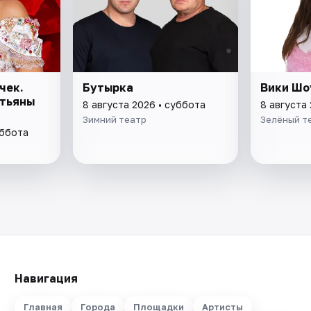
чек.
Бутырка
Вики Шо
атьяны
8 августа 2026 • суббота
8 августа
Зимний театр
Зелёный т
уббота
Навигация
Главная
Города
Площадки
Артисты