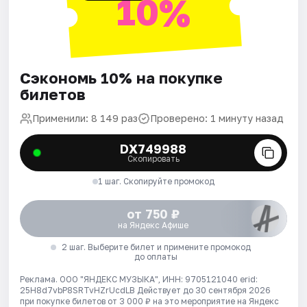
10%
Сэкономь 10% на покупке
билетов
Применили: 8 149 раз
Проверено: 1 минуту назад
DX749988
Скопировать
1 шаг. Скопируйте промокод
от 750 ₽
на Яндекс Афише
2 шаг. Выберите билет и примените промокод
до оплаты
Реклама. ООО "ЯНДЕКС МУЗЫКА", ИНН: 9705121040 erid:
25H8d7vbP8SRTvHZrUcdLB
Действует до 30 сентября 2026
при покупке билетов от 3 000 ₽ на это мероприятие на Яндекс