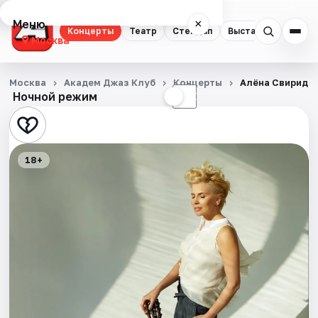
Меню
×
Концерты
Театр
Стендап
Выставки
Квест
Москва
Концерты
Москва
Академ Джаз Клуб
Концерты
Алёна Свиридо
Ночной режим
☀
☾
Театр
Стендап
18+
Выставки
Квесты
Экскурсии
Спорт
События