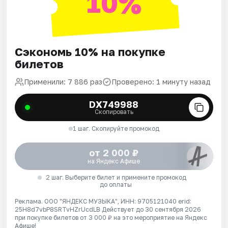
10%
Сэкономь 10% на покупке
билетов
Применили: 7 886 раз
Проверено: 1 минуту назад
DX749988
Скопировать
1 шаг. Скопируйте промокод
от 2 000 ₽
на Яндекс Афише
2 шаг. Выберите билет и примените промокод
до оплаты
Реклама. ООО "ЯНДЕКС МУЗЫКА", ИНН: 9705121040 erid:
25H8d7vbP8SRTvHZrUcdLB
Действует до 30 сентября 2026
при покупке билетов от 3 000 ₽ на это мероприятие на Яндекс
Афише!