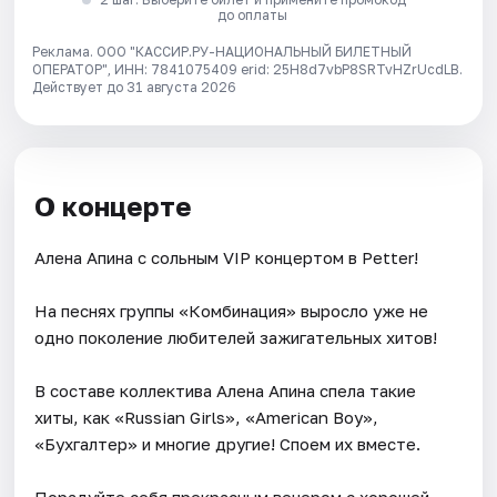
до оплаты
Реклама. ООО "КАССИР.РУ-НАЦИОНАЛЬНЫЙ БИЛЕТНЫЙ
ОПЕРАТОР", ИНН: 7841075409 erid: 25H8d7vbP8SRTvHZrUcdLB.
Действует до 31 августа 2026
О концерте
Алена Апина с сольным VIP концертом в Petter!
На песнях группы «Комбинация» выросло уже не
одно поколение любителей зажигательных хитов!
В составе коллектива Алена Апина спела такие
хиты, как «Russian Girls», «American Boy»,
«Бухгалтер» и многие другие! Споем их вместе.
Порадуйте себя прекрасным вечером с хорошей