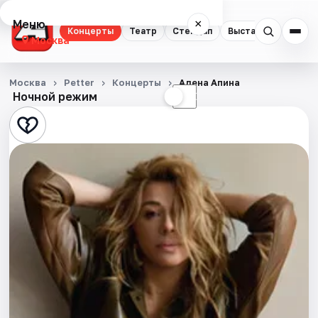
Меню
×
Концерты
Театр
Стендап
Выставки
Квест
Москва
Концерты
Москва
Petter
Концерты
Алена Апина
Ночной режим
☀
☾
Театр
Стендап
Выставки
Квесты
Экскурсии
Спорт
События