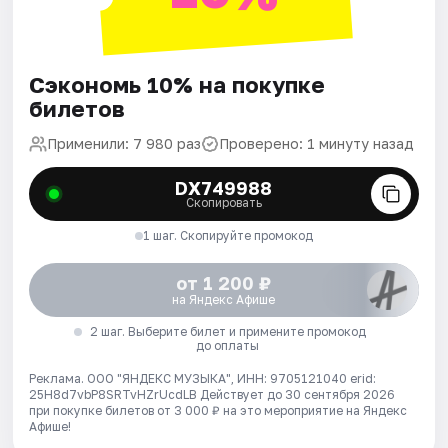
Сэкономь 10% на покупке
билетов
Применили: 7 980 раз
Проверено: 1 минуту назад
DX749988
Скопировать
1 шаг. Скопируйте промокод
от 1 200 ₽
на Яндекс Афише
2 шаг. Выберите билет и примените промокод
до оплаты
Реклама. ООО "ЯНДЕКС МУЗЫКА", ИНН: 9705121040 erid:
25H8d7vbP8SRTvHZrUcdLB
Действует до 30 сентября 2026
при покупке билетов от 3 000 ₽ на это мероприятие на Яндекс
Афише!