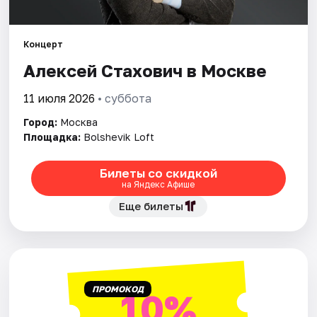
Города
Концерт
Алексей Стахович в Москве
Площадки
11 июля 2026
• суббота
Артисты
Город:
Москва
Рейтинги
Площадка:
Bolshevik Loft
Билеты со скидкой
на Яндекс Афише
Еще билеты
ПРОМОКОД
10%