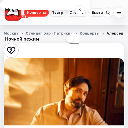
Меню
×
Концерты
Театр
Стендап
Выставки
Квест
Москва
Концерты
Москва
Стендап Бар «Патрики»
Концерты
Алексей С
Ночной режим
☀
☾
Театр
Стендап
Выставки
Квесты
Экскурсии
Спорт
События