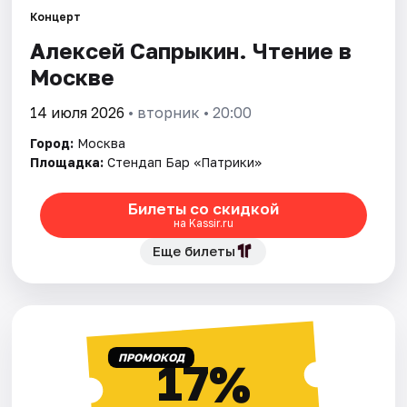
Концерт
Алексей Сапрыкин. Чтение в
Города
Москве
Площадки
14 июля 2026
• вторник • 20:00
Артисты
Город:
Москва
Площадка:
Стендап Бар «Патрики»
Рейтинги
Билеты со скидкой
на Kassir.ru
Еще билеты
ПРОМОКОД
17%