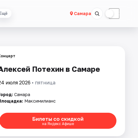
☀
☾
Самара
Ещё
Концерт
Алексей Потехин в Самаре
24 июля 2026
• пятница
Город:
Самара
Площадка:
Максимилианс
Билеты со скидкой
на Яндекс Афише