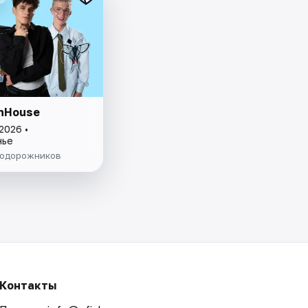
inHouse
2026 •
нье
одорожников
Контакты