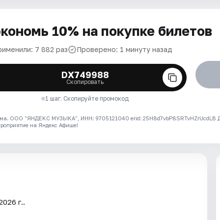
кономь 10% на покупке билетов
рименили: 7 882 раз
Проверено: 1 минуту назад
DX749988
Скопировать
1 шаг. Скопируйте промокод
ма. ООО "ЯНДЕКС МУЗЫКА", ИНН: 9705121040 erid: 25H8d7vbP8SRTvHZrUcdLB
ероприятие на Яндекс Афише!
026 г..