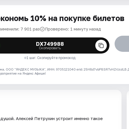
кономь 10% на покупке билетов
рименили: 7 901 раз
Проверено: 1 минуту назад
DX749988
Скопировать
1 шаг. Скопируйте промокод
ма. ООО "ЯНДЕКС МУЗЫКА", ИНН: 9705121040 erid: 25H8d7vbP8SRTvHZrUcdLB
ероприятие на Яндекс Афише!
ь душой. Алексей Петрухин устроит именно такое