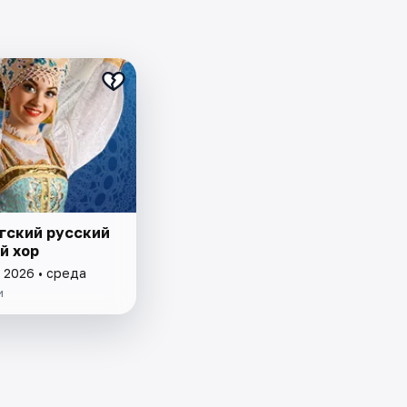
гский русский
й хор
 2026 • среда
и