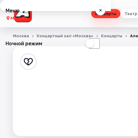
Меню
×
Концерты
Театр
Москва
Концерты
Москва
Концертный зал «Москва»
Концерты
Але
Ночной режим
☀
☾
Театр
Стендап
Выставки
Квесты
Экскурсии
Спорт
События