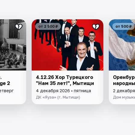
от 2 500 ₽
от 500 ₽
.
4.12.26 Хор Турецкого
Оренбур
ge 2
"Нам 35 лет!", Мытищи
народны
етверг
4 декабря 2026 • пятница
2 декабря
ДК «Яуза» (г. Мытищи)
Дом музык