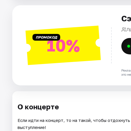
Города
Сэ
Площадки
П
ПРОМОКОД
10%
Артисты
Рейтинги
Рекла
это м
О концерте
Если идти на концерт, то на такой, чтобы отдохнут
выступление!