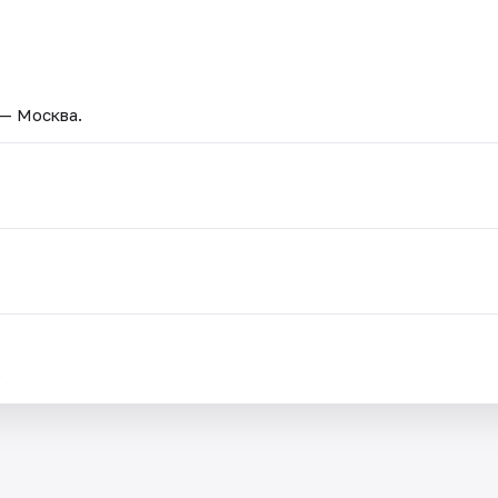
 — Москва.
.