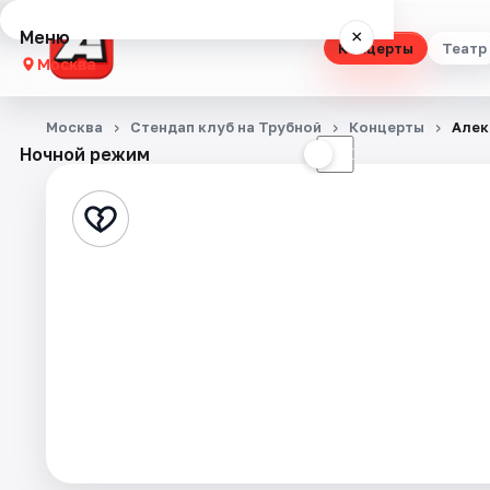
Меню
×
Концерты
Театр
Москва
Концерты
Москва
Стендап клуб на Трубной
Концерты
Алек
Ночной режим
☀
☾
Театр
Стендап
Выставки
Квесты
Экскурсии
Спорт
События