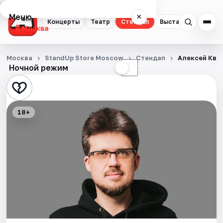
Меню
×
Концерты
Театр
Стендап
Выставки
Квест
Москва
Концерты
Москва
StandUp Store Moscow
Стендап
Алексей Ква
Ночной режим
☀
☾
Театр
Стендап
18+
Выставки
Квесты
Экскурсии
Спорт
События