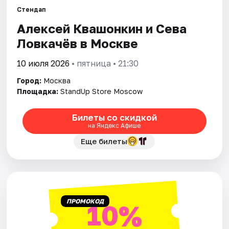
Стендап
Алексей Квашонкин и Сева
Города
Ловкачёв в Москве
Площадки
10 июля 2026
• пятница • 21:30
Артисты
Город:
Москва
Площадка:
StandUp Store Moscow
Рейтинги
Билеты со скидкой
на Яндекс Афише
Еще билеты
ПРОМОКОД
10%