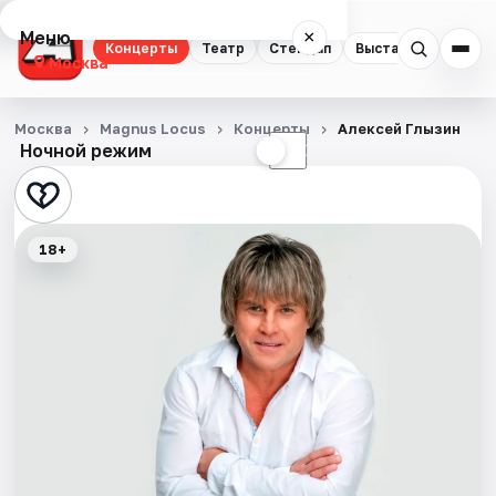
Меню
×
Концерты
Театр
Стендап
Выставки
Квест
Москва
Концерты
Москва
Magnus Locus
Концерты
Алексей Глызин
Ночной режим
☀
☾
Театр
Стендап
18+
Выставки
Квесты
Экскурсии
Спорт
События