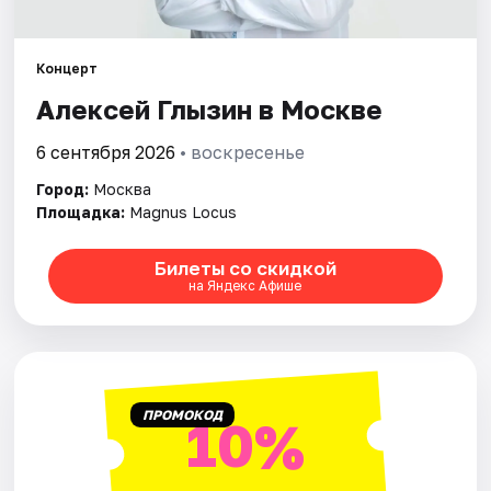
Города
Концерт
Алексей Глызин в Москве
Площадки
6 сентября 2026
• воскресенье
Артисты
Город:
Москва
Рейтинги
Площадка:
Magnus Locus
Билеты со скидкой
на Яндекс Афише
ПРОМОКОД
10%