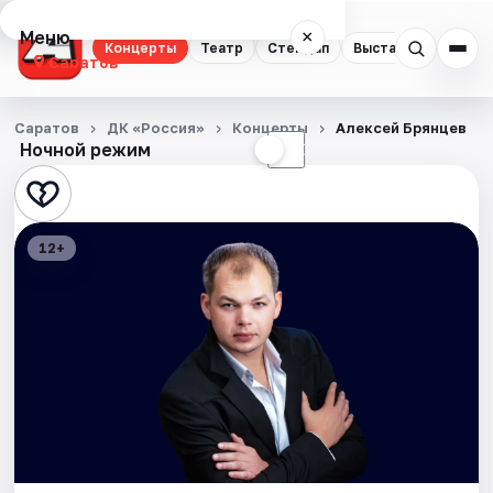
Меню
×
Концерты
Театр
Стендап
Выставки
Квест
Саратов
Концерты
Саратов
ДК «Россия»
Концерты
Алексей Брянцев
Ночной режим
☀
☾
Театр
Стендап
12+
Выставки
Квесты
Экскурсии
События