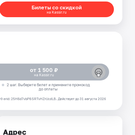
Билеты со скидкой
на Kassir.ru
от 1 500 ₽
на Kassir.ru
2 шаг. Выберите билет и примените промокод
до оплаты
 erid: 25H8d7vbP8SRTvHZrUcdLB.
Действует до 31 августа 2026
Адрес