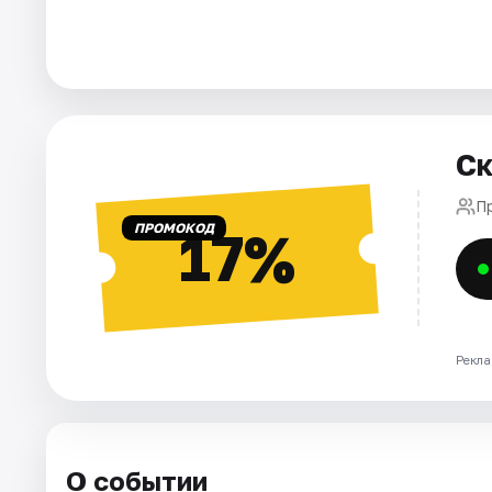
Города
Площадки
Ск
Артисты
П
Рейтинги
ПРОМОКОД
17%
Рекла
О событии