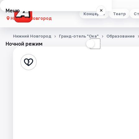
Меню
×
Концерты
Театр
Ст
Нижний Новгород
Концерты
Нижний Новгород
Гранд-отель "Ока"
Образование
Ночной режим
☀
☾
Театр
Стендап
Выставки
Квесты
Экскурсии
Спорт
События