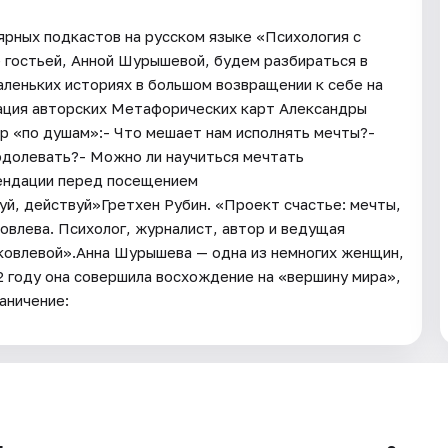
ярных подкастов на русском языке «Психология с
 гостьей, Анной Шурышевой, будем разбираться в
аленьких историях в большом возвращении к себе на
ция авторских Метафорических карт Александры
р «по душам»:- Что мешает нам исполнять мечты?-
еодолевать?- Можно ли научиться мечтать
ендации перед посещением
уй, действуй»Гретхен Рубин. «Проект счастье: мечты,
овлева. Психолог, журналист, автор и ведущая
ковлевой».Анна Шурышева — одна из немногих женщин,
2 году она совершила восхождение на «вершину мира»,
аничение: