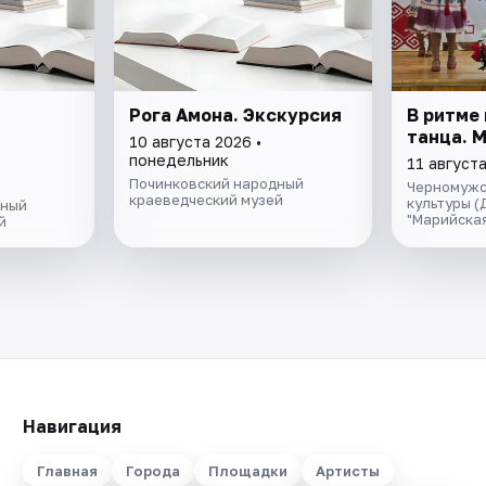
Рога Амона. Экскурсия
В ритме
танца. 
10 августа 2026 •
понедельник
11 августа
Починковский народный
Черномужс
краеведческий музей
культуры (
дный
"Марийская
й
Навигация
Главная
Города
Площадки
Артисты