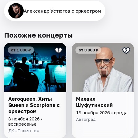
Александр Устюгов с оркестром
Похожие концерты
от 1 000 ₽
от 3 000 ₽
Aeroqueen. Хиты
Михаил
Queen и Scorpions с
Шуфутинский
оркестром
18 ноября 2026 • среда
8 ноября 2026 •
Автоград
воскресенье
ДК «Тольятти»