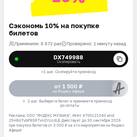
Сэкономь 10% на покупке
билетов
Применили: 8 672 раз
Проверено: 1 минуту назад
DX749988
Скопировать
1 шаг. Скопируйте промокод
от 1 500 ₽
на Яндекс Афише
2 шаг. Выберите билет и примените промокод
до оплаты
Реклама. ООО "ЯНДЕКС МУЗЫКА", ИНН: 9705121040 erid:
25H8d7vbP8SRTvHZrUcdLB
Действует до 30 сентября 2026
при покупке билетов от 3 000 ₽ на это мероприятие на Яндекс
Афише!