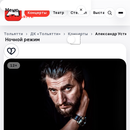
Меню
×
Концерты
Театр
Стендап
Выставки
Спорт
Тольятти
Концерты
Тольятти
ДК «Тольятти»
Концерты
Александр Устюг
Ночной режим
☀
☾
Театр
Стендап
12+
Выставки
Спорт
События
Города