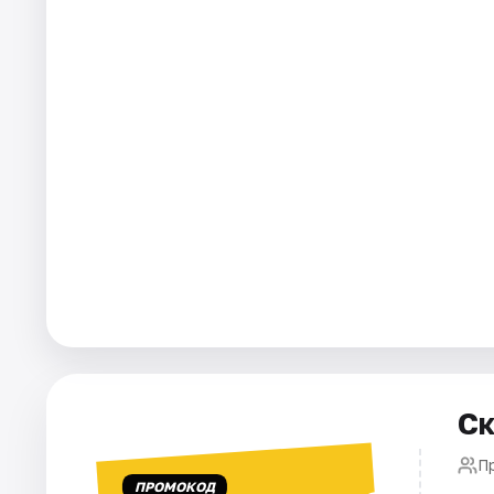
Города
Площадки
Артисты
Рейтинги
Ск
П
ПРОМОКОД