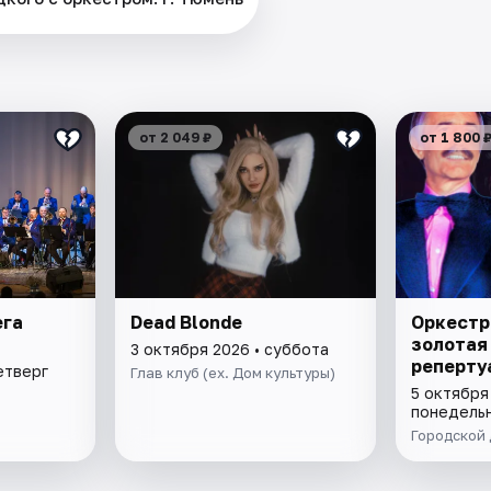
от 2 049 ₽
от 1 800 
ега
Dead Blonde
Оркестр
золотая
3 октября 2026 • суббота
реперту
етверг
Глав клуб (ex. Дом культуры)
5 октября
понедель
Городской 