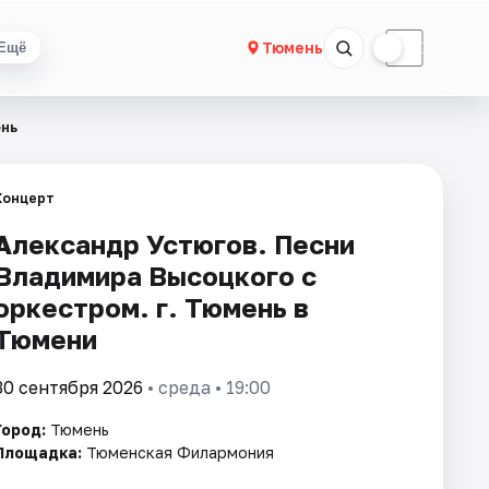
☀
☾
Тюмень
Ещё
ень
Концерт
Александр Устюгов. Песни
Владимира Высоцкого с
оркестром. г. Тюмень в
Тюмени
30 сентября 2026
• среда • 19:00
Город:
Тюмень
Площадка:
Тюменская Филармония