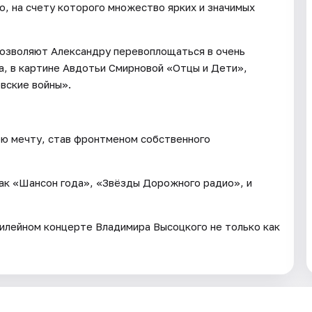
но, на счету которого множество ярких и значимых
н позволяют Александру перевоплощаться в очень
а, в картине Авдотьи Смирновой «Отцы и Дети»,
ские войны».
юю мечту, став фронтменом собственного
как «Шансон года», «Звёзды Дорожного радио», и
илейном концерте Владимира Высоцкого не только как