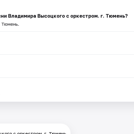
сни Владимира Высоцкого с оркестром. г. Тюмень?
— Тюмень.
.
кого с оркестром. г. Тюмень