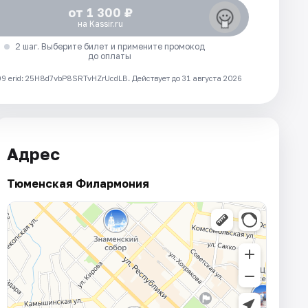
от 1 300 ₽
на Kassir.ru
2 шаг. Выберите билет и примените промокод
до оплаты
 erid: 25H8d7vbP8SRTvHZrUcdLB.
Действует до 31 августа 2026
Адрес
Тюменская Филармония