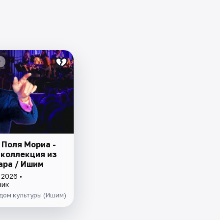
₽
 Поля Мориа -
 коллекция из
ара / Ишим
 2026 •
ник
дом культуры (Ишим)