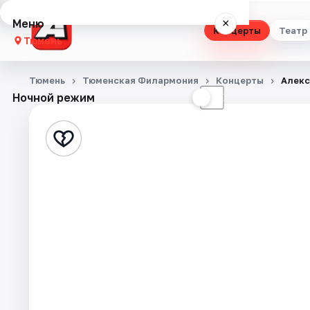
Меню
×
Концерты
Театр
Тюмень
Концерты
Тюмень
Тюменская Филармония
Концерты
Алекс
Ночной режим
☀
☾
Театр
Стендап
Выставки
Квесты
Экскурсии
Спорт
События