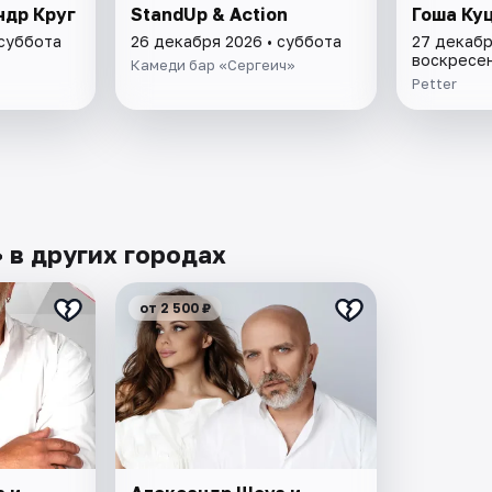
ндр Круг
StandUp & Action
Гоша Ку
 суббота
26 декабря 2026 • суббота
27 декабр
воскресе
Камеди бар «Сергеич»
Petter
 в других городах
от 2 500 ₽