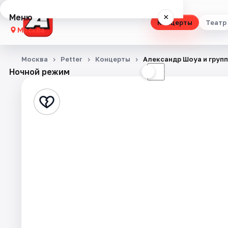
Меню
×
Концерты
Театр
Москва
Концерты
Москва
Petter
Концерты
Александр Шоуа и груп
Ночной режим
☀
☾
Театр
Стендап
Выставки
Квесты
Экскурсии
Спорт
События