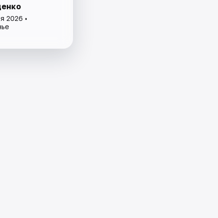
ценко
я 2026 •
нье