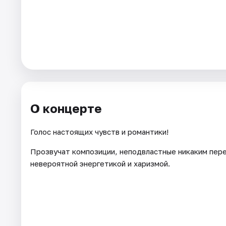
Города
Площадки
Артисты
Рейтинги
О концерте
Голос настоящих чувств и романтики!
Прозвучат композиции, неподвластные никаким перем
невероятной энергетикой и харизмой.