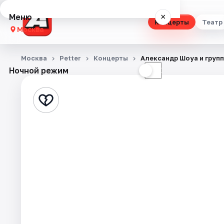
Меню
×
Концерты
Театр
Москва
Концерты
Москва
Petter
Концерты
Александр Шоуа и груп
Ночной режим
☀
☾
Театр
Стендап
Выставки
Квесты
Экскурсии
Спорт
События