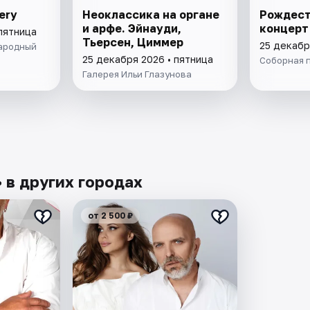
ery
Неоклассика на органе
Рождест
и арфе. Эйнауди,
концерт 
пятница
Тьерсен, Циммер
25 декабр
ародный
25 декабря 2026 • пятница
Соборная 
Галерея Ильи Глазунова
 в других городах
от 2 500 ₽