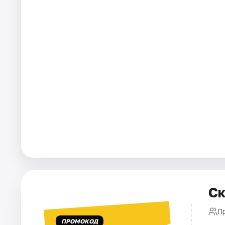
Города
Площадки
Артисты
Рейтинги
Ск
П
ПРОМОКОД