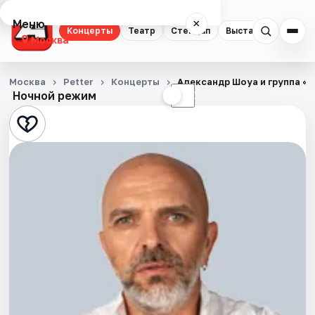
Меню
×
Концерты
Театр
Стендап
Выставки
Квест
Москва
Концерты
Москва
Petter
Концерты
Александр Шоуа и группа «
Ночной режим
☀
☾
Театр
Стендап
Выставки
Квесты
Экскурсии
Спорт
События