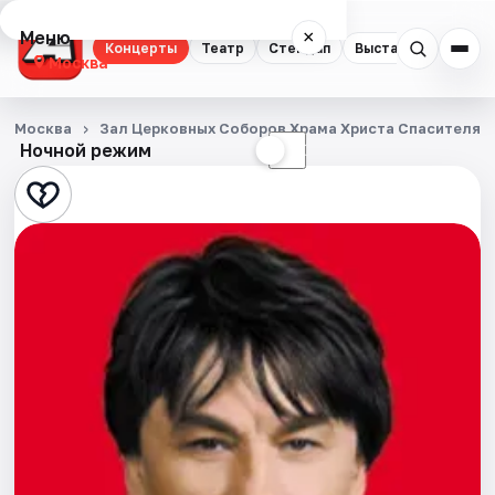
Меню
×
Концерты
Театр
Стендап
Выставки
Квест
Москва
Концерты
Москва
Зал Церковных Соборов Храма Христа Спасителя
Ночной режим
☀
☾
Театр
Стендап
Выставки
Квесты
Экскурсии
Спорт
События