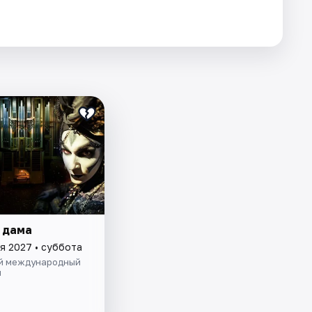
 дама
я 2027 • суббота
й международный
и