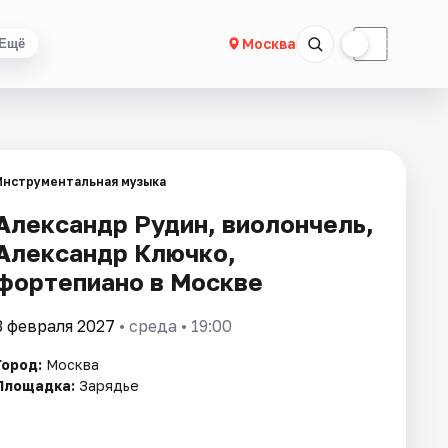
☀
☾
Москва
Ещё
Инструментальная музыка
Александр Рудин, виолончель,
Александр Ключко,
фортепиано в Москве
3 февраля 2027
• среда • 19:00
Город:
Москва
Площадка:
Зарядье