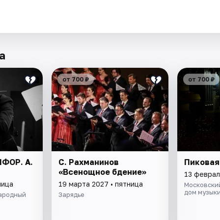
.
а
от 700 ₽
от 700 ₽
НФОР. А.
С. Рахманинов
Пиковая
«Всенощное бдение»
13 феврал
ница
19 марта 2027 • пятница
Московски
дом музык
ародный
Зарядье