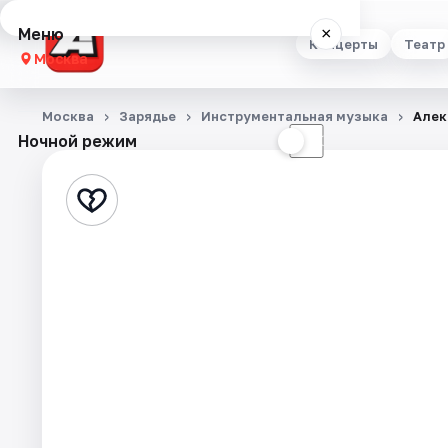
Меню
×
Концерты
Театр
Москва
Концерты
Москва
Зарядье
Инструментальная музыка
Алек
Ночной режим
☀
☾
Театр
Стендап
Выставки
Квесты
Экскурсии
Спорт
События