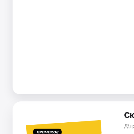
Города
Площадки
Артисты
Рейтинги
Ск
П
ПРОМОКОД