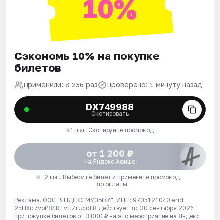
10%
Сэкономь 10% на покупке
билетов
Применили: 8 236 раз
Проверено: 1 минуту назад
DX749988
Скопировать
1 шаг. Скопируйте промокод
от 1 200 ₽
на Яндекс Афише
2 шаг. Выберите билет и примените промокод
до оплаты
Реклама. ООО "ЯНДЕКС МУЗЫКА", ИНН: 9705121040 erid:
25H8d7vbP8SRTvHZrUcdLB
Действует до 30 сентября 2026
при покупке билетов от 3 000 ₽ на это мероприятие на Яндекс