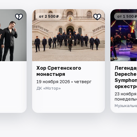
от 2 500 ₽
от 1 500 ₽
Хор Сретенского
Легенда
монастыря
Depeche 
Symphon
19 ноября 2026 • четверг
оркестр
ДК «Мотор»
23 ноября
понедель
Музыкальн