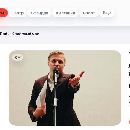
ты
Театр
Стендап
Выставки
Спорт
Ещё
Райн. Классный час
6+