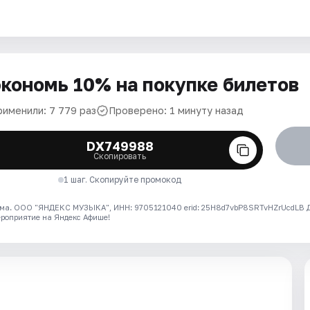
кономь 10% на покупке билетов
рименили: 7 779 раз
Проверено: 1 минуту назад
DX749988
Скопировать
1 шаг. Скопируйте промокод
ма. ООО "ЯНДЕКС МУЗЫКА", ИНН: 9705121040 erid: 25H8d7vbP8SRTvHZrUcdLB
ероприятие на Яндекс Афише!