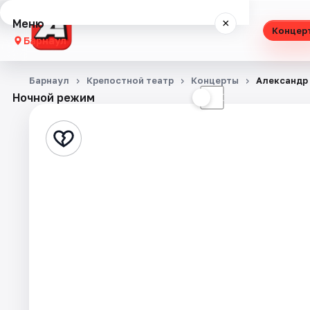
Меню
×
Концер
Барнаул
Концерты
Барнаул
Крепостной театр
Концерты
Александр 
Ночной режим
☀
☾
Театр
Стендап
Выставки
Спорт
События
Города