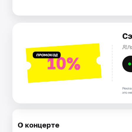
Площадки
Артисты
Рейтинги
Сэ
П
ПРОМОКОД
10%
Рекла
это м
О концерте