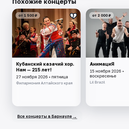
Похожие концерты
от 1 500 ₽
от 2 000 ₽
Кубанский казачий хор.
АнимациЯ
Нам — 215 лет!
15 ноября 2026 •
воскресенье
27 ноября 2026 • пятница
Lil Brazil
Филармония Алтайского края
→
Все концерты в Барнауле