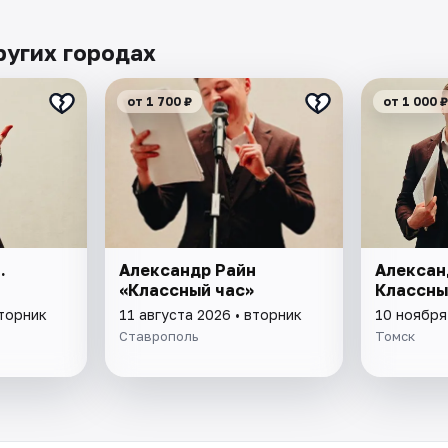
ругих городах
от 1 700 ₽
от 1 000 ₽
.
Александр Райн
Алексан
«Классный час»
Классны
вторник
11 августа 2026 • вторник
10 ноября
Ставрополь
Томск