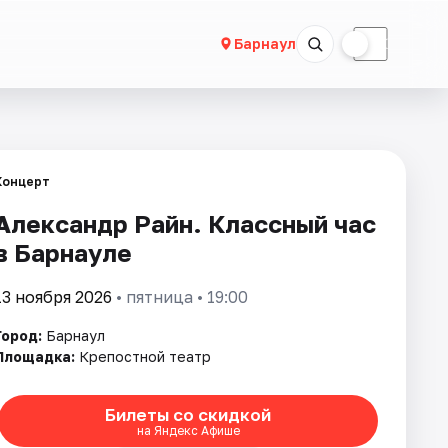
☀
☾
Барнаул
Концерт
Александр Райн. Классный час
в Барнауле
13 ноября 2026
• пятница • 19:00
Город:
Барнаул
Площадка:
Крепостной театр
Билеты со скидкой
на Яндекс Афише