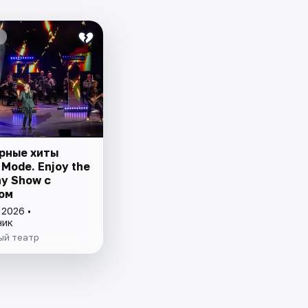
рные хиты
Mode. Enjoy the
y Show с
ом
 2026 •
ник
ый театр