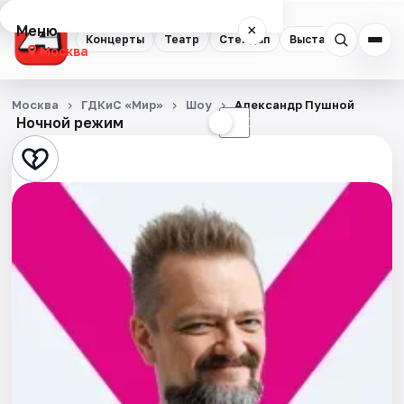
Меню
×
Концерты
Театр
Стендап
Выставки
Квест
Москва
Концерты
Москва
ГДКиС «Мир»
Шоу
Александр Пушной
Ночной режим
☀
☾
Театр
Стендап
Выставки
Квесты
Экскурсии
Спорт
События