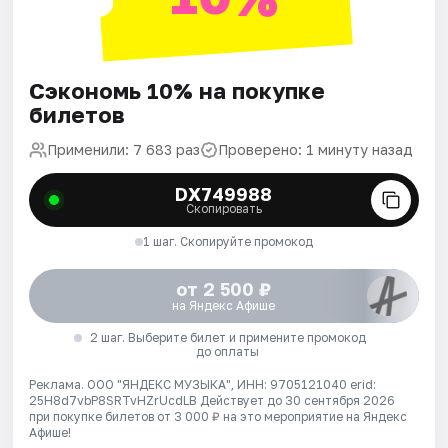
Сэкономь 10% на покупке
билетов
Применили: 7 683 раз
Проверено: 1 минуту назад
DX749988
Скопировать
1 шаг. Скопируйте промокод
от 2 500 ₽
на Яндекс Афише
2 шаг. Выберите билет и примените промокод
до оплаты
Реклама. ООО "ЯНДЕКС МУЗЫКА", ИНН: 9705121040 erid:
25H8d7vbP8SRTvHZrUcdLB
Действует до 30 сентября 2026
при покупке билетов от 3 000 ₽ на это мероприятие на Яндекс
Афише!