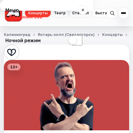
Меню
×
Концерты
Театр
Стендап
Выставки
Экску
Калининград
Концерты
Калининград
Янтарь-холл (Светлогорск)
Концерты
А
Ночной режим
☀
☾
Театр
Стендап
12+
Выставки
Экскурсии
Спорт
События