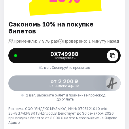
Сэкономь 10% на покупке
билетов
Применили: 7 978 раз
Проверено: 1 минуту назад
DX749988
Скопировать
1 шаг. Скопируйте промокод
от 2 200 ₽
на Яндекс Афише
2 шаг. Выберите билет и примените промокод
до оплаты
Реклама. ООО "ЯНДЕКС МУЗЫКА", ИНН: 9705121040 erid:
25H8d7vbP8SRTvHZrUcdLB
Действует до 30 сентября 2026
при покупке билетов от 3 000 ₽ на это мероприятие на Яндекс
Афише!