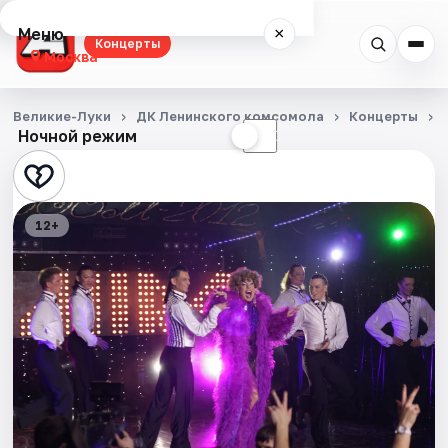
Меню
×
Концерты
Москва
Концерты
Великие-Луки
ДК Ленинского комсомола
Концерты
Ночной режим
☀
☾
Города
Площадки
12+
Артисты
Рейтинги