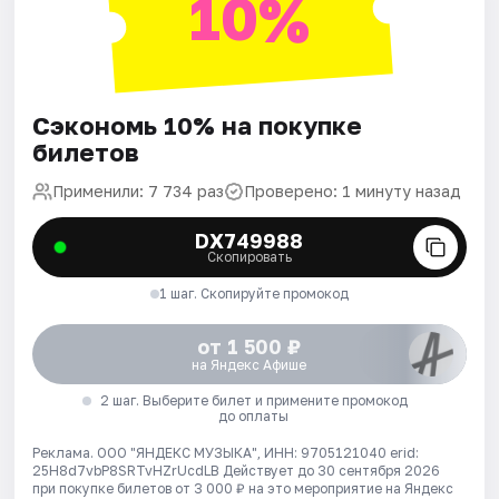
10%
Сэкономь 10% на покупке
билетов
Применили: 7 734 раз
Проверено: 1 минуту назад
DX749988
Скопировать
1 шаг. Скопируйте промокод
от 1 500 ₽
на Яндекс Афише
2 шаг. Выберите билет и примените промокод
до оплаты
Реклама. ООО "ЯНДЕКС МУЗЫКА", ИНН: 9705121040 erid:
25H8d7vbP8SRTvHZrUcdLB
Действует до 30 сентября 2026
при покупке билетов от 3 000 ₽ на это мероприятие на Яндекс