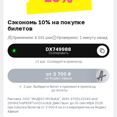
Сэкономь 10% на покупке
билетов
Применили: 8 031 раз
Проверено: 1 минуту назад
DX749988
Скопировать
1 шаг. Скопируйте промокод
от 2 700 ₽
на Яндекс Афише
2 шаг. Выберите билет и примените промокод
до оплаты
Реклама. ООО "ЯНДЕКС МУЗЫКА", ИНН: 9705121040 erid:
25H8d7vbP8SRTvHZrUcdLB
Действует до 30 сентября 2026
при покупке билетов от 3 000 ₽ на это мероприятие на Яндекс
Афише!