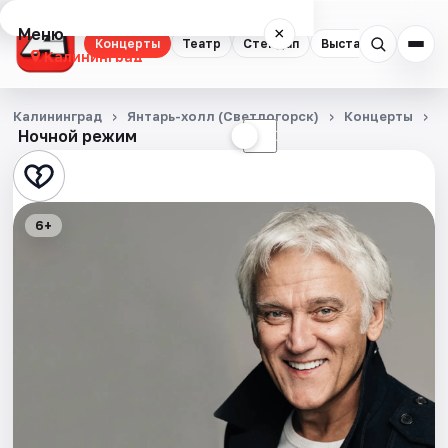
Меню
×
Концерты
Театр
Стендап
Выставки
Экску
Калининград
Концерты
Калининград
Янтарь-холл (Светлогорск)
Концерты
А
Ночной режим
☀
☾
Театр
Стендап
6+
Выставки
Экскурсии
Спорт
События