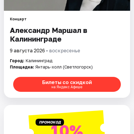
Города
Площадки
Концерт
Александр Маршал в
Артисты
Калининграде
Рейтинги
9 августа 2026
• воскресенье
Город:
Калининград
Площадка:
Янтарь-холл (Светлогорск)
Билеты со скидкой
на Яндекс Афише
ПРОМОКОД
10%