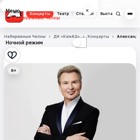
Меню
×
Концерты
Театр
Стендап
Выставки
Экску
Набережные Челны
Концерты
Набережные Челны
ДК «КамАЗ»
Концерты
Александр
Ночной режим
☀
☾
Театр
Стендап
6+
Выставки
Экскурсии
События
Города