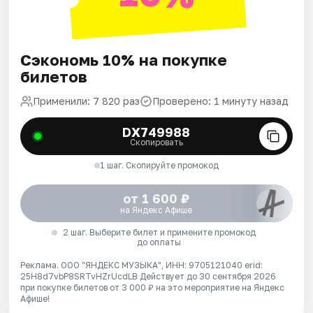
Сэкономь 10% на покупке
билетов
Применили: 7 820 раз
Проверено: 1 минуту назад
DX749988
Скопировать
1 шаг. Скопируйте промокод
от 1 600 ₽
на Яндекс Афише
2 шаг. Выберите билет и примените промокод
до оплаты
Реклама. ООО "ЯНДЕКС МУЗЫКА", ИНН: 9705121040 erid:
25H8d7vbP8SRTvHZrUcdLB
Действует до 30 сентября 2026
при покупке билетов от 3 000 ₽ на это мероприятие на Яндекс
Афише!