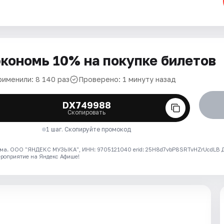
кономь 10% на покупке билетов
рименили: 8 140 раз
Проверено: 1 минуту назад
DX749988
Скопировать
1 шаг. Скопируйте промокод
ма. ООО "ЯНДЕКС МУЗЫКА", ИНН: 9705121040 erid: 25H8d7vbP8SRTvHZrUcdLB
ероприятие на Яндекс Афише!