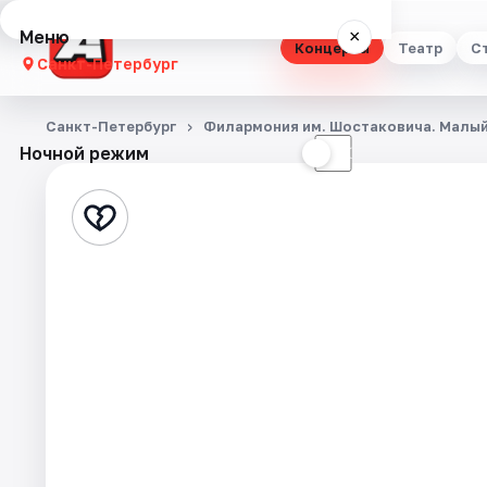
Меню
×
Концерты
Театр
С
Санкт-Петербург
Концерты
Санкт-Петербург
Филармония им. Шостаковича. Малый
Ночной режим
☀
☾
Театр
Стендап
Выставки
Квесты
Экскурсии
Спорт
События