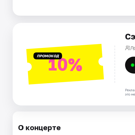
Города
Площадки
Сэ
Артисты
П
ПРОМОКОД
10%
Рейтинги
Рекла
это м
О концерте