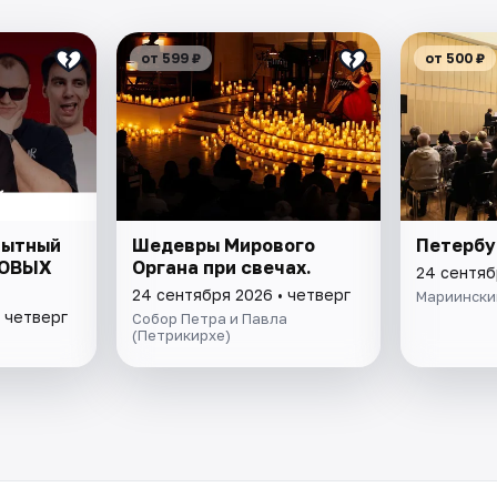
от 599 ₽
от 500 ₽
Опытный
Шедевры Мирового
Петербу
ДОВЫХ
Органа при свечах.
24 сентяб
24 сентября 2026 • четверг
Мариински
 четверг
Собор Петра и Павла
(Петрикирхе)