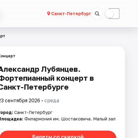
☀
☾
Санкт-Петербург
ерт
Концерт
Александр Лубянцев.
Фортепианный концерт в
Санкт-Петербурге
23 сентября 2026
• среда
Город:
Санкт-Петербург
Площадка:
Филармония им. Шостаковича. Малый зал
Билеты со скидкой