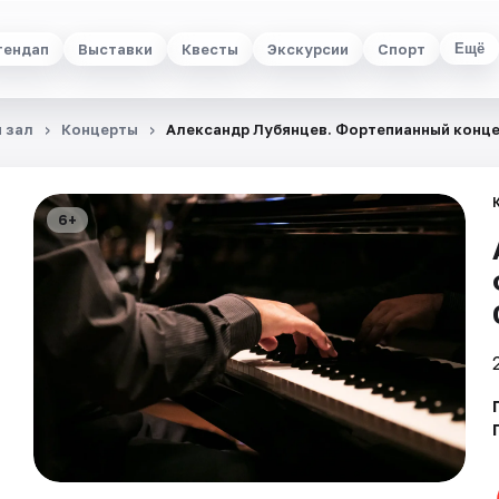
тендап
Выставки
Квесты
Экскурсии
Спорт
Ещё
 зал
Концерты
Александр Лубянцев. Фортепианный конц
6+