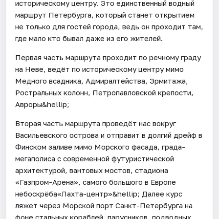
историческому центру. Это единственный водный
маршрут Петербурга, который станет открытием
не только для гостей города, ведь он проходит там,
где мало кто бывал даже из его жителей.
Первая часть маршрута проходит по речному граду
на Неве, ведёт по историческому центру мимо
Медного всадника, Адмиралтейства, Эрмитажа,
Ростральных колонн, Петропавловской крепости,
Авроры&hellip;
Вторая часть маршрута проведёт нас вокруг
Васильевского острова и отправит в долгий дрейф в
Финском заливе мимо Морского фасада, града-
мегаполиса с современной футуристической
архитектурой, вантовых мостов, стадиона
«Газпром-Арена», самого большого в Европе
небоскрёба«Лахта-центр»&hellip; Далее курс
ляжет через Морской порт Санкт-Петербурга на
фоне стальных кораблей, парусников, подводных