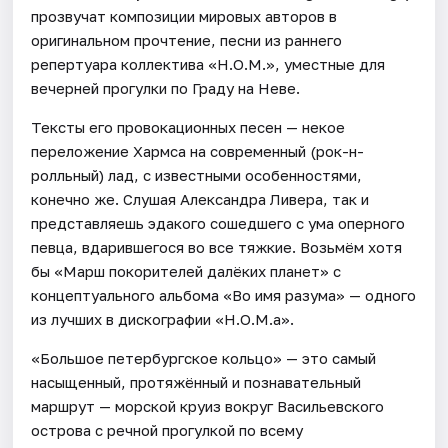
прозвучат композиции мировых авторов в
оригинальном прочтение, песни из раннего
репертуара коллектива «Н.О.М.», уместные для
вечерней прогулки по Граду на Неве.
Тексты его провокационных песен — некое
переложение Хармса на современный (рок-н-
ролльный) лад, с известными особенностями,
конечно же. Слушая Александра Ливера, так и
представляешь эдакого сошедшего с ума оперного
певца, вдарившегося во все тяжкие. Возьмём хотя
бы «Марш покорителей далёких планет» с
концептуального альбома «Во имя разума» — одного
из лучших в дискографии «Н.О.М.а».
«Большое петербургское кольцо» — это самый
насыщенный, протяжённый и познавательный
маршрут — морской круиз вокруг Васильевского
острова с речной прогулкой по всему