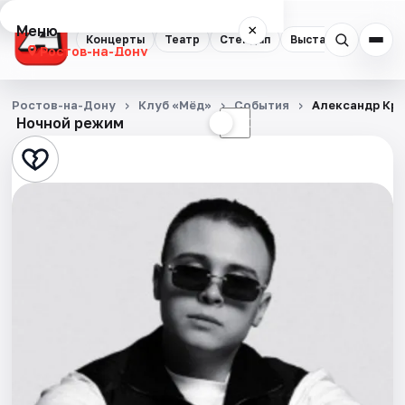
Меню
×
Концерты
Театр
Стендап
Выставки
Квест
Ростов-на-Дону
Концерты
Ростов-на-Дону
Клуб «Мёд»
События
Александр Кр
Ночной режим
☀
☾
Театр
Стендап
Выставки
Квесты
Экскурсии
Спорт
События