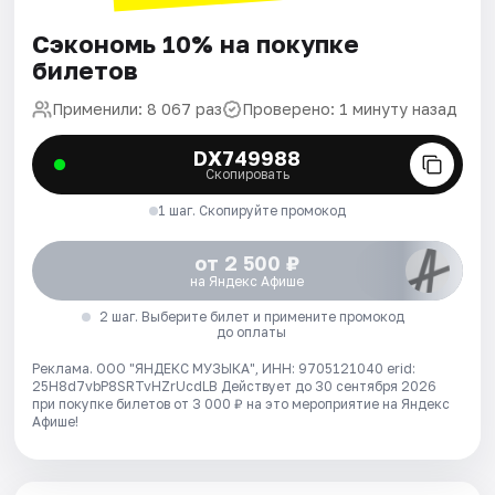
Сэкономь 10% на покупке
билетов
Применили: 8 067 раз
Проверено: 1 минуту назад
DX749988
Скопировать
1 шаг. Скопируйте промокод
от 2 500 ₽
на Яндекс Афише
2 шаг. Выберите билет и примените промокод
до оплаты
Реклама. ООО "ЯНДЕКС МУЗЫКА", ИНН: 9705121040 erid:
25H8d7vbP8SRTvHZrUcdLB
Действует до 30 сентября 2026
при покупке билетов от 3 000 ₽ на это мероприятие на Яндекс
Афише!