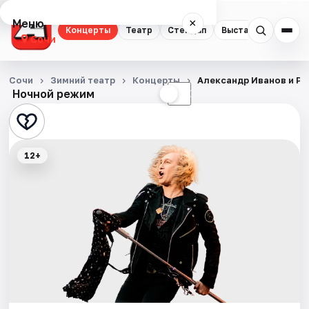
Меню
×
Концерты
Театр
Стендап
Выставки
Квест
Сочи
Концерты
Сочи
Зимний театр
Концерты
Александр Иванов и Р
Ночной режим
☀
☾
Театр
Стендап
12+
Выставки
Квесты
Экскурсии
Спорт
События